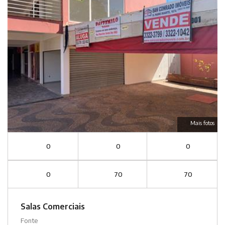
Mais fotos
0
0
0
0
70
70
Salas Comerciais
Fonte