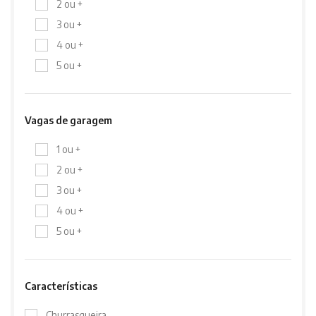
2 ou +
3 ou +
4 ou +
5 ou +
Vagas de garagem
1 ou +
2 ou +
3 ou +
4 ou +
5 ou +
Características
Churrasqueira