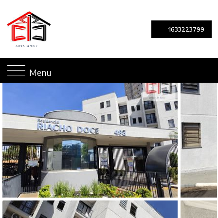
1633223799
Menu