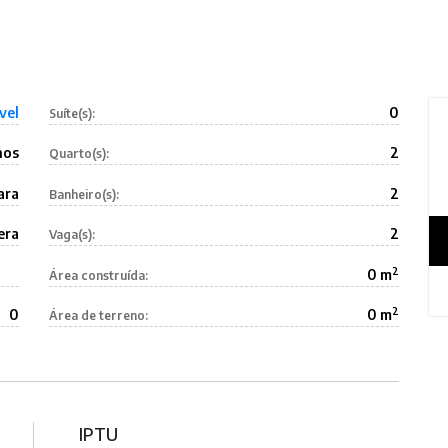
vel
0
Suíte(s):
nos
2
Quarto(s):
ara
2
Banheiro(s):
era
2
Vaga(s):
2
0 m
Área construída:
2
0
0 m
Área de terreno:
IPTU