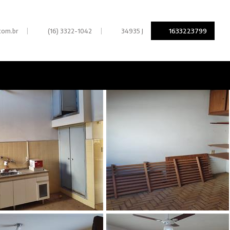
|
|
1633223799
com.br
(16) 3322-1042
34935 J