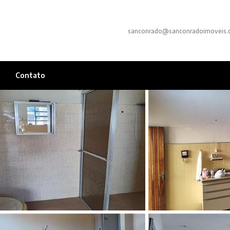
sanconrado@sanconradoimoveis.
Contato