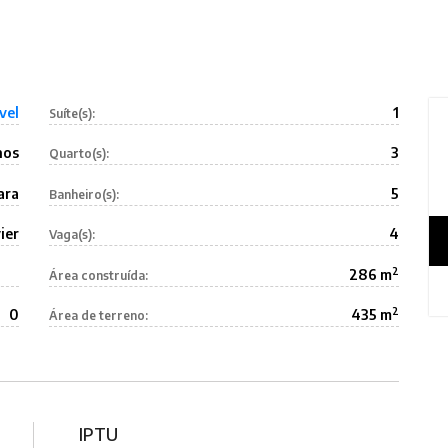
vel
1
Suíte(s):
nos
3
Quarto(s):
ara
5
Banheiro(s):
ier
4
Vaga(s):
2
286 m
Área construída:
2
0
435 m
Área de terreno:
IPTU