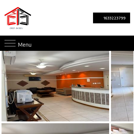
1633223799
Menu