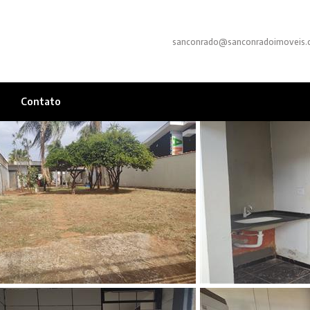
sanconrado@sanconradoimoveis.
Contato