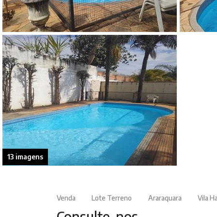
13 imagens
Venda
Lote Terreno
Araraquara
Vila H
Consulte-nos