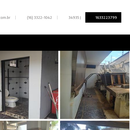
|
|
1633223799
com.br
(16) 3322-1042
34935 J