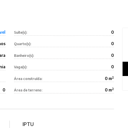
vel
0
Suíte(s):
nos
0
Quarto(s):
ara
0
Banheiro(s):
nia
0
Vaga(s):
2
0 m
Área construída:
2
0
0 m
Área de terreno:
IPTU